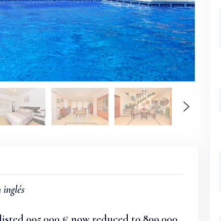
 inglés
 listed 995.000 € now reduced to 899.000